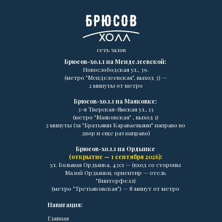
сеть залов
Брюсов-холл на Менделеевской:
Новослободская ул., 39.
(метро "Менделеевская", выход 3) —
2 минуты от метро
Брюсов-холл на Маяковке:
3-я Тверская-Ямская ул., 13
(метро "Маяковская" , выход 1)
2 минуты (за "Братьями Караваевыми" направо во
двор и еще раз направо)
Брюсов-холл на Ордынке
(открытие — 1 сентября 2026):
ул. Большая Ордынка, 43с1 — (вход со стороны
Малой Ордынки, ориентир — отель
"Винтерфелл)
(метро "Третьяковская") — 8 минут от метро
Навигация:
Главная