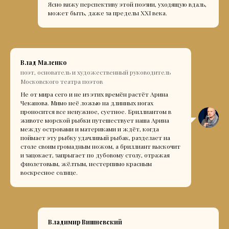
Ясно вижу перспективу этой поэзии, уходящую вдаль,
может быть, даже за пределы XXI века.
Влад Маленко
поэт, основатель и художественный руководитель
Московского театра поэтов
Не от мира сего и не из этих времён растёт Арина
Чеканова. Мимо неё ложью на длинных ногах
проносится все ненужное, суетное. Бриллиантом в
животе морской рыбки путешествует наша Арина
между островами и материками и ждёт, когда
поймает эту рыбку удачливый рыбак, разделает на
столе своим громадным ножом, а бриллиант выскочит
и зацокает, запрыгает по дубовому столу, отражая
фиолетовым, жёлтым, нестерпимо красным
воскресное солнце.
Владимир Вишневский