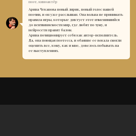
поэт, киноактёр
Арина Чеканова новый лирик, новый голос нашей
поэзии, и он уже расслышан. Она вольна не принимать
правила игры, которые диктует этот изменившийся
до неизвиняемости мир, где любят по зуму, и
нейросети правят балом.
Арина позиционирует себя как автор-исполнитель.
Да, она поющая поэтесса, и обаяние ее вокала смогли
оценить все, кому, как и мне, довелось побывать на
ее выступлениях.