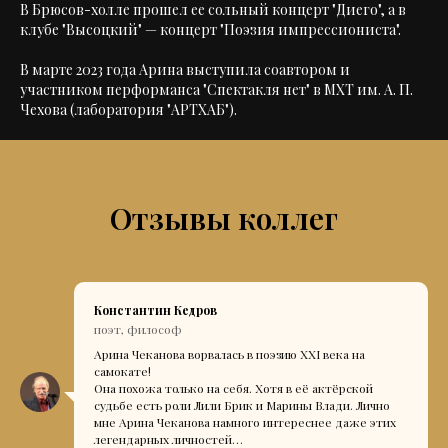
В Брюсов-холле прошел ее сольный концерт "Диего", а в
клубе "Высоцкий" — концерт "Поэзия импрессиониста".
В марте 2023 года Арина выступила соавтором и
участником перформанса "Спектакля нет" в МХТ им. А. П.
Чехова (лаборатория "АРТХАБ").
Отзывы коллег
Константин Кедров
поэт, философ
Арина Чеканова ворвалась в поэзию XXI века на
самокате!
Она похожа только на себя. Хотя в её актёрской
судьбе есть роли Лили Брик и Марины Влади. Лично
мне Арина Чеканова намного интереснее даже этих
легендарных личностей…