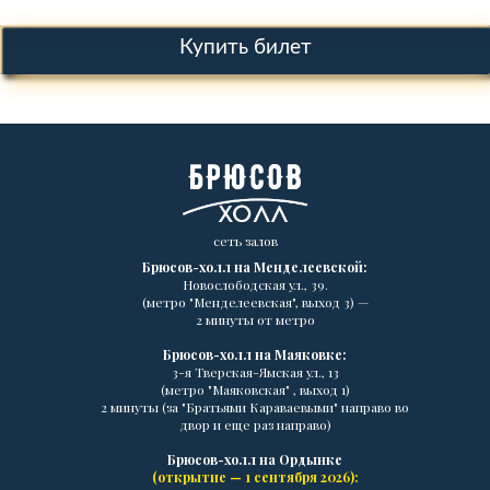
Купить билет
сеть залов
Брюсов-холл на Менделеевской:
Новослободская ул., 39.
(метро "Менделеевская", выход 3) —
2 минуты от метро
Брюсов-холл на Маяковке:
3-я Тверская-Ямская ул., 13
(метро "Маяковская" , выход 1)
2 минуты (за "Братьями Караваевыми" направо во
двор и еще раз направо)
Брюсов-холл на Ордынке
(открытие — 1 сентября 2026):