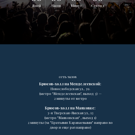
Дней
Часов
Минут
Секунд
сеть залов
Брюсов-холл на Менделеевской:
Новослободская ул., 39.
(метро "Менделеевская", выход 3) —
2 минуты от метро
Брюсов-холл на Маяковке:
3-я Тверская-Ямская ул., 13
(метро "Маяковская" , выход 1)
2 минуты (за "Братьями Караваевыми" направо во
двор и еще раз направо)