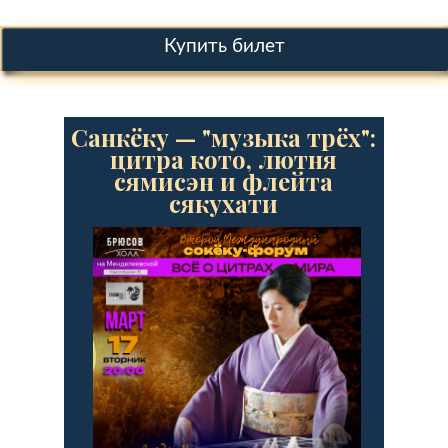
Купить билет
Санкёку — "музыка трёх":
цитра кото, лютня
сямисэн и флейта
сякухати