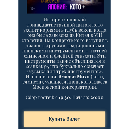
История японской
тринадцатиструнной цитры кото
уходит корнями в глубь веков, когда
она была завезена из Китая в VIII
столетии. На концерте кото вступит в
диалог с другими традиционными
японскими инструментами – лютней
сямисэном и флейтой сякухати. Эти
инструменты также объединятся в
«санкёку», что буквально означает
«музыка для трёх инструментов».
Исполнители:
Ямадзи Михо
(кото,
сямисэн), учащиеся японского класса
Московской консерватории.
Сбор гостей: c
19:30
. Начало:
20:00
Купить билет