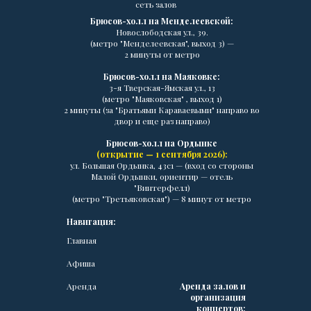
сеть залов
Брюсов-холл на Менделеевской:
Новослободская ул., 39.
(метро "Менделеевская", выход 3) —
2 минуты от метро
Брюсов-холл на Маяковке:
3-я Тверская-Ямская ул., 13
(метро "Маяковская" , выход 1)
2 минуты (за "Братьями Караваевыми" направо во
двор и еще раз направо)
Брюсов-холл на Ордынке
(открытие — 1 сентября 2026):
ул. Большая Ордынка, 43с1 — (вход со стороны
Малой Ордынки, ориентир — отель
"Винтерфелл)
(метро "Третьяковская") — 8 минут от метро
Навигация:
Главная
Афиша
Аренда
Аренда залов и
организация
концертов: