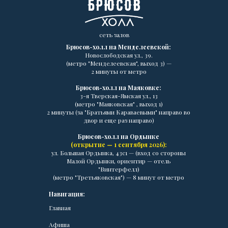
сеть залов
Брюсов-холл на Менделеевской:
Новослободская ул., 39.
(метро "Менделеевская", выход 3) —
2 минуты от метро
Брюсов-холл на Маяковке:
3-я Тверская-Ямская ул., 13
(метро "Маяковская" , выход 1)
2 минуты (за "Братьями Караваевыми" направо во
двор и еще раз направо)
Брюсов-холл на Ордынке
(открытие — 1 сентября 2026):
ул. Большая Ордынка, 43с1 — (вход со стороны
Малой Ордынки, ориентир — отель
"Винтерфелл)
(метро "Третьяковская") — 8 минут от метро
Навигация:
Главная
Афиша