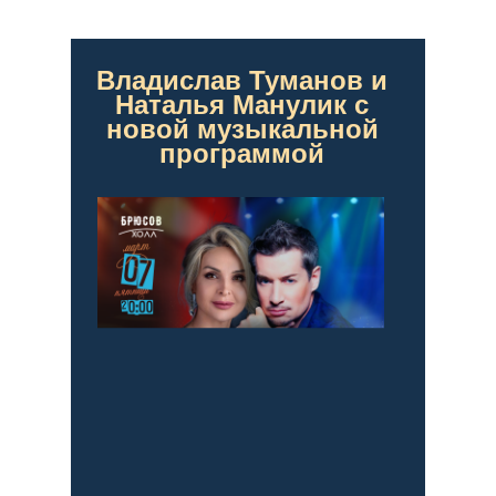
Владислав Туманов и
Наталья Манулик с
новой музыкальной
программой