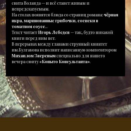
свита Воланда — и всё станет живым и
непредсказуемым.
На столах появятся блюда со страниц романа:
чёрная
икра, маринованные грибочки, сосиски в
томатном соусе
...
Текст читает
Игорь Лебедев
— так, будто никакой
книги перед ним нет.
В перерывах между главами струнный квинтет
им.Булгакова исполнит написанную композитором
Михаилом Зверевым
специально для нашего
вечера сюиту
«Копыто Консультанта»
.