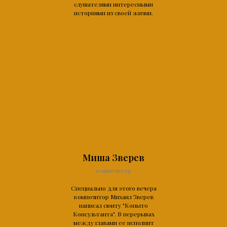
слушателями интересными
историями из своей жизни.
Миша Зверев
композитор
Специально для этого вечера
композитор Михаил Зверев
написал сюиту "Копыто
Консультанта". В перерывах
между главами ее исполнит