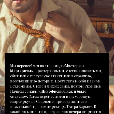
Мы перенесёмся на страницы «
Мастера и
Маргариты»
— растерянными, слегка виноватыми,
сбитыми с толку и уже втянутыми в странную,
необъяснимую историю. Почувствуем себя Иваном
Бездомным, Стёпой Лиходеевым, поэтом Рюхиным.
Начнём с главы «
Шизофрения, как и было
сказано».
Затем переместимся в «нехорошую
квартирку» на Садовой и присоединимся к
похмельной трапезе директора Театра Варьете. В
какой-то момент в пространство вечера вторгнется