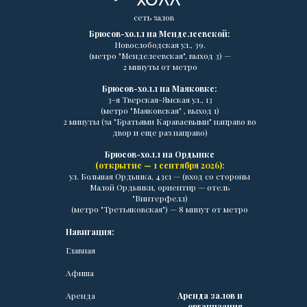
сеть залов
Брюсов-холл на Менделеевской:
Новослободская ул., 39.
(метро "Менделеевская", выход 3) —
2 минуты от метро
Брюсов-холл на Маяковке:
3-я Тверская-Ямская ул., 13
(метро "Маяковская" , выход 1)
2 минуты (за "Братьями Караваевыми" направо во
двор и еще раз направо)
Брюсов-холл на Ордынке
(открытие — 1 сентября 2026):
ул. Большая Ордынка, 43с1 — (вход со стороны
Малой Ордынки, ориентир — отель
"Винтерфелл)
(метро "Третьяковская") — 8 минут от метро
Навигация:
Главная
Афиша
Аренда
Аренда залов и
организация