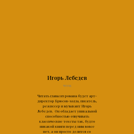
Игорь Лебедев
чтец
Читать главы из романа будет арт-
директор Брюсов-холла, писатель,
режиссер и музыкант Игорь
Лебедев. Он обладает уникальной
способностью озвучивать
классические тексты так, будто
никакой книги перед ним вовсе
нет, а он просто делится со