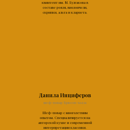
квинтент им. М. Булгакова в
составе рояля, виолончели,
скрипки, альта и кларнета.
Данила Инциферов
шеф-повар Брюсов-холла
Шеф-повар с многолетним
опытом. Специализируется на
авторской кухне и современной
интерпретации классики.