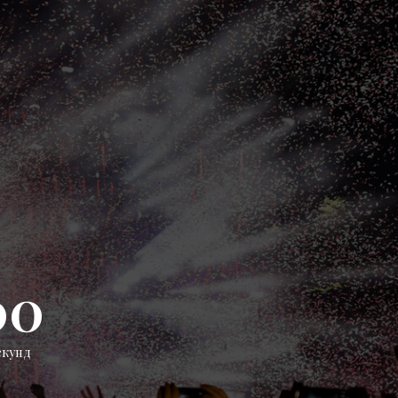
00
екунд