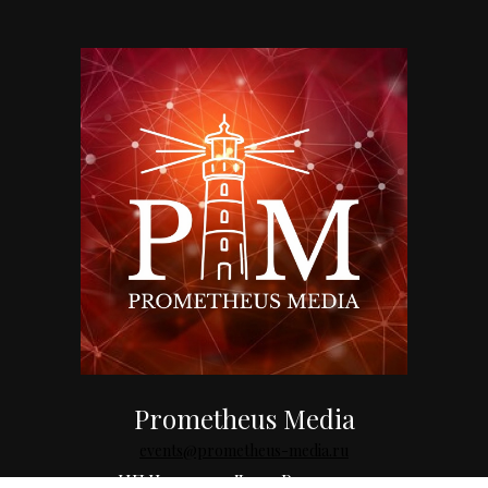
Prometheus Media
events@prometheus-media.ru
ИП Чургулия Лаша Рамазович