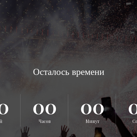
Осталось времени
0
00
00
й
Часов
Минут
С