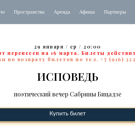
ую
Пространства
Аренда
Афиша
Партнеры
29 января / ср / 20:00
рт перенесен на 16 марта. Билеты действи
и по возврату билетов по тел. +7 (916) 32
ИСПОВЕДЬ
поэтический вечер Сабрины Бицадзе
Купить билет