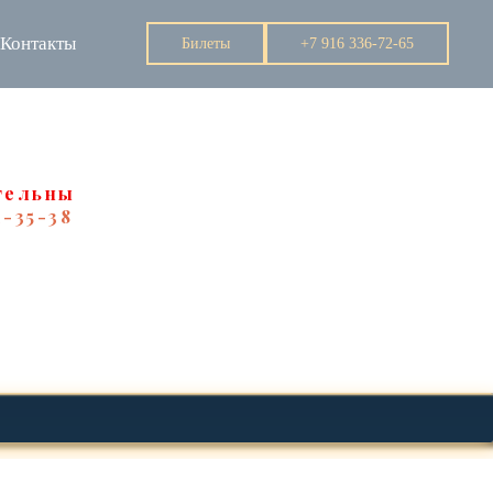
Контакты
Билеты
+7 916 336-72-65
тельны
2-35-38