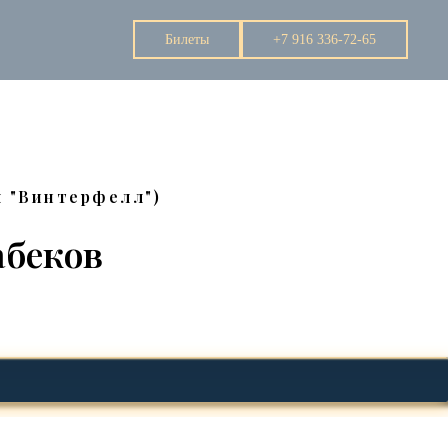
Билеты
+7 916 336-72-65
я "Винтерфелл")
абеков