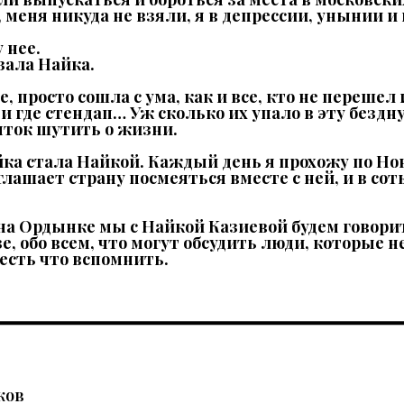
, меня никуда не взяли, я в депрессии, унынии и
 нее.
азала Найка.
ое, просто сошла с ума, как и все, кто не переше
и где стендап… Уж сколько их упало в эту бездн
ток шутить о жизни.
йка стала Найкой. Каждый день я прохожу по Н
лашает страну посмеяться вместе с ней, и в сот
на Ордынке мы с Найкой Казиевой будем говорит
е, обо всем, что могут обсудить люди, которые 
есть что вспомнить.
ков