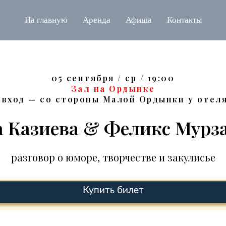
На главную
Аренда
Афиша
Контакты
05 сентября / ср / 19:00
Зал на Ордынке
, вход — со стороны Малой Ордынки у отел
 Казиева & Феликс Мурз
разговор о юморе, творчестве и закулисье
Купить билет