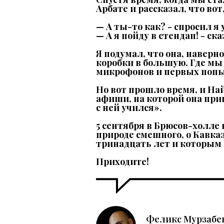
Арбате и рассказал, что вот
— А ты-то как? - спросил я у
— А я пойду в стендап! - ск
Я подумал, что она, наверн
коробки в большую. Где мы 
микрофонов и первых попы
Но вот прошло время, и На
афиши, на которой она приг
с ней учился».
5 сентября в Брюсов-холле 
природе смешного, о Кавказ
тринадцать лет и которым 
Приходите!
Феликс Мурзабе