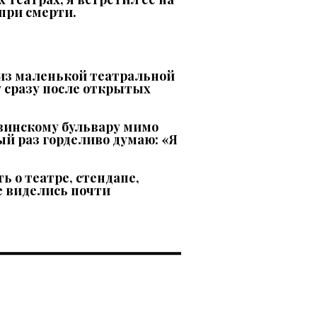
 при смерти.
л из маленькой театральной
у сразу после открытых
овинскому бульвару мимо
ый раз горделиво думаю: «Я
ь о театре, стендапе,
не виделись почти