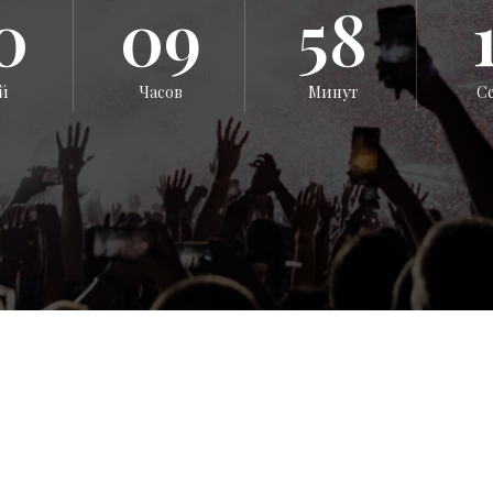
0
09
58
й
Часов
Минут
С