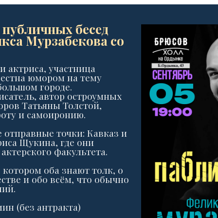
 публичных бесед
икса Мурзабекова со
и актриса, участница
вестна юмором на тему
большом городе.
исатель, автор остроумных
оров Татьяны Толстой,
роту и самоиронию.
 отправные точки: Кавказ и
иса Щукина, где они
актерского факультета.
 котором оба знают толк, о
естве и обо всём, что обычно
ний.
мин (без антракта)