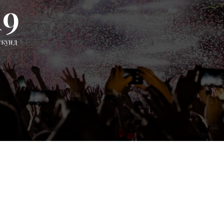
18
екунд