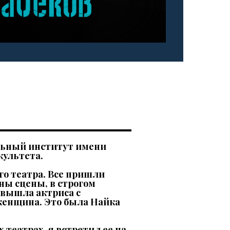
альный институт имени
культета.
го театра. Все пришли
ины сцены, в строгом
 вышла актриса с
 женщина. Это была Найка
 театрах, я встретил ее на