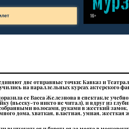
илет
единяют две отправные точки: Кавказ и Театр
 учились на параллельных курсах актерского фа
поразила ее Васса Железнова в спектакле учебно
у (пьеску-то никто не читал), и вдруг из глуб
с собранными волосами, руками в жесткий замок,
много дома, хваткая, властная, умная, жесткая
ли выпускаться и бороться за места в московских