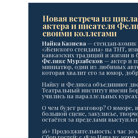
Новая встреча из цикла
актера и писателя Фел
своими коллегами
Найка Казиева
— стендап‑комик 
«Женского стендапа» на ТНТ, из
кавказских традиций и жизни в 
Феликс Мурзабеков
— актер и п
миниатюр, один из любимых авт
которая хвалит его за юмор, доб
Найку и Феликса объединяют две
Театральный институт имени Бор
учились на параллельных курсах 
О чем будет разговор? О юморе, в
большой сцене, закулисье, творч
остаётся за пределами выступле
16+ Продолжительность: 1 час 30 
Сбор гостей: c 18:30 Начало: 19
:00