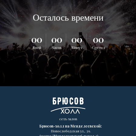
Осталось времени
00
00
00
00
Дней
Часов
Минут
Секунд
сеть залов
Брюсов-холл на Менделеевской:
Новослободская ул., 39.
(метро "Менделеевская", выход 3) —