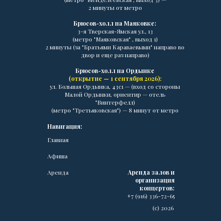
2 минуты от метро
Брюсов-холл на Маяковке:
3-я Тверская-Ямская ул., 13
(метро "Маяковская" , выход 1)
2 минуты (за "Братьями Караваевыми" направо во
двор и еще раз направо)
Брюсов-холл на Ордынке
(открытие — 1 сентября 2026):
ул. Большая Ордынка, 43с1 — (вход со стороны
Малой Ордынки, ориентир — отель
"Винтерфелл)
(метро "Третьяковская") — 8 минут от метро
Навигация:
Главная
Афиша
Аренда
Аренда залов и
организация
концертов:
+7 (916) 336-72-65
(с) 2026