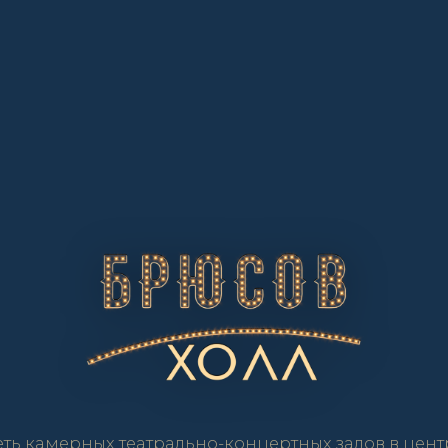
еть камерных театрально-концертных залов в цент